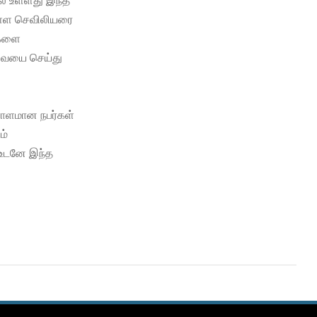
் உள்ளது இந்த
ள்ள செவிலியரை
ிகளை
ேவையை செய்து
எராளமான நபர்கள்
ம்
உடனே இந்த