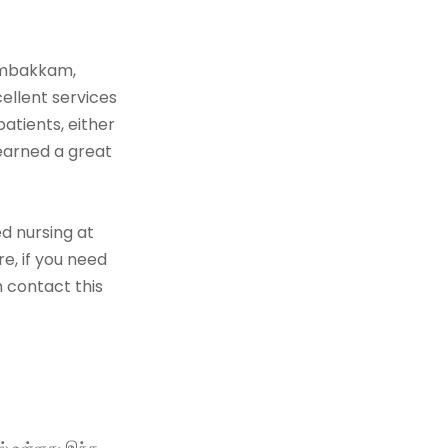
gambakkam,
ellent services
patients, either
 earned a great
d nursing at
re, if you need
n contact this