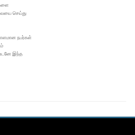
ிகளை
ேவையை செய்து
எராளமான நபர்கள்
ம்
உடனே இந்த